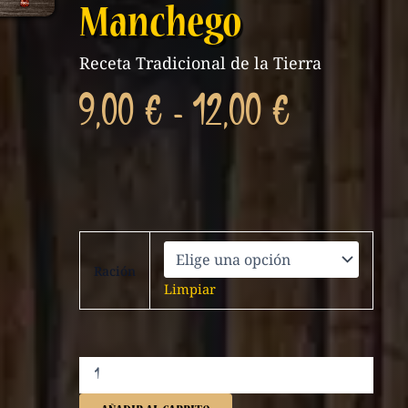
Manchego
Receta Tradicional de la Tierra
Rango
9,00
€
-
12,00
€
de
Asadillo
precios:
Manchego
Ración
cantidad
Limpiar
desde