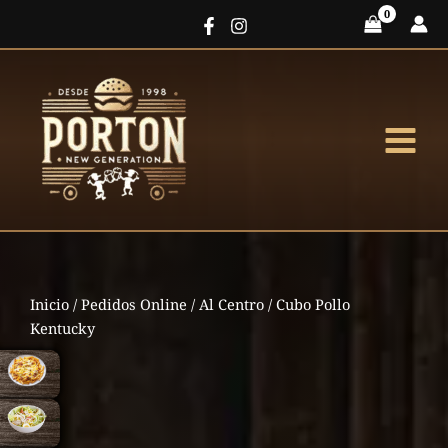
Ir
al
contenido
Inicio
/
Pedidos Online
/
Al Centro
/ Cubo Pollo
Kentucky