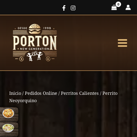
Ir
al
contenido
Inicio
/
Pedidos Online
/
Perritos Calientes
/ Perrito
Neoyorquino