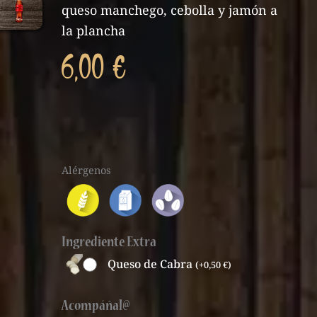
queso manchego, cebolla y jamón a
la plancha
6,00
€
Hamburguesa
Información
Alérgenos
Ibérica
de
cantidad
alérgenos
de
Ingrediente Extra
producto
Queso de Cabra
(
+
0,50
€
)
Acompáñal@