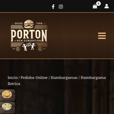
Ir
al
contenido
Inicio
/
Pedidos Online
/
Hamburguesas
/ Hamburguesa
Ibérica