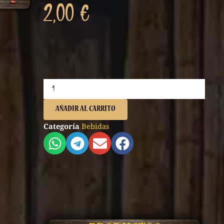
2,00
€
Kas
Naranja
330ml
AÑADIR AL CARRITO
cantidad
Categoría
Bebidas