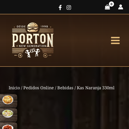
Ir
al
contenido
Inicio
/
Pedidos Online
/
Bebidas
/ Kas Naranja 330ml