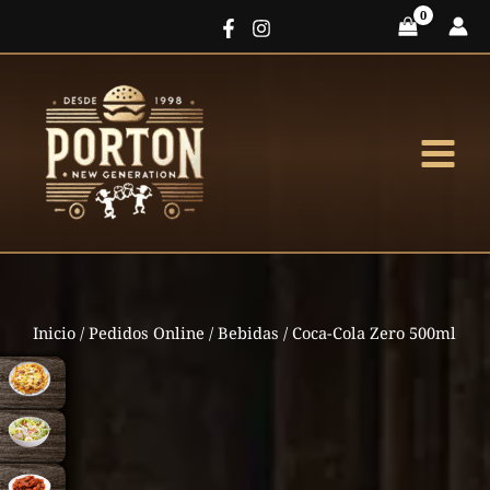
Ir
al
contenido
Inicio
/
Pedidos Online
/
Bebidas
/ Coca-Cola Zero 500ml